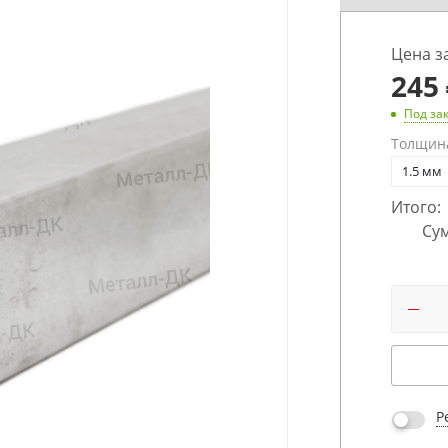
Цена з
245
Под за
Толщин
1.5 мм
Итого:
Сум
Р