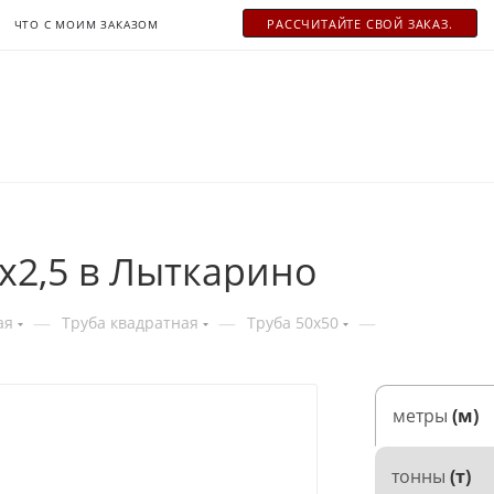
РАСCЧИТАЙТЕ СВОЙ ЗАКАЗ.
ЧТО С МОИМ ЗАКАЗОМ
х2,5 в Лыткарино
—
—
—
ая
Труба квадратная
Труба 50x50
метры
(м)
тонны
(т)