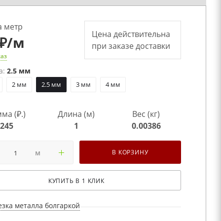
а метр
Цена действительна
₽
/м
при заказе доставки
каз
а:
2.5 мм
2 мм
2.5 мм
3 мм
4 мм
ма (₽.)
Длина (м)
Вес (кг)
245
1
0.00386
м
В КОРЗИНУ
КУПИТЬ В 1 КЛИК
езка металла болгаркой