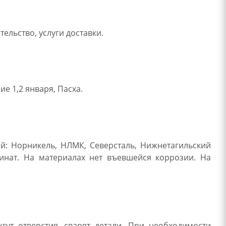
ельство, услуги доставки.
е 1,2 января, Пасха.
й: Норникель, НЛМК, Северсталь, Нижнетагильский
инат. На материалах нет въевшейся коррозии. На
ут отверстия, сварят детали. При необходимости