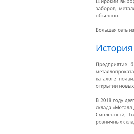
Широкий выбор 
заборов, метал
объектов.
Большая сеть из
История
Предприятие б
металлопроката
каталоге появи
открытии новых
В 2018 году де
склада «Металл-
Смоленской, Т
розничных скла