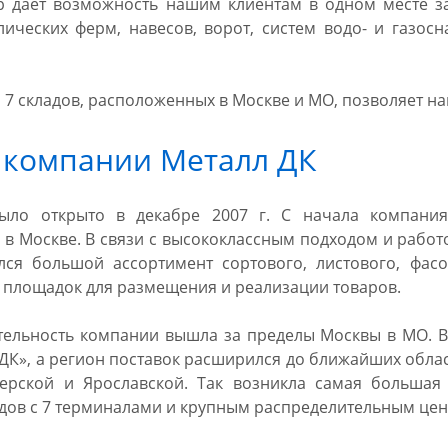
дает возможность нашим клиентам в одном месте зак
лических ферм, навесов, ворот, систем водо- и газо
 7 складов, расположенных в Москве и МО, позволяет н
 компании Металл ДК
ыло открыто в декабре 2007 г. С начала компани
 в Москве. В связи с высококлассным подходом и работ
лся большой ассортимент сортового, листового, фас
 площадок для размещения и реализации товаров.
ятельность компании вышла за пределы Москвы в МО. 
ДК», а регион поставок расширился до ближайших облас
верской и Ярославской. Так возникла самая большая
дов с 7 терминалами и крупным распределительным цент