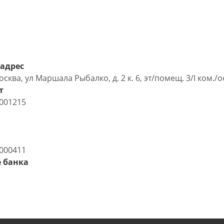
адрес
сква, ул Маршала Рыбалко, д. 2 к. 6, эт/помещ. 3/I ком./
т
001215
000411
 банка