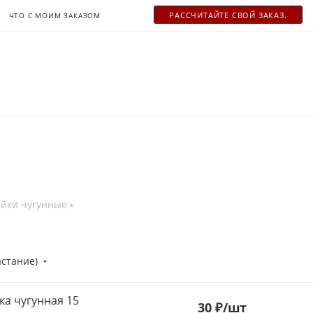
РАСCЧИТАЙТЕ СВОЙ ЗАКАЗ.
ЧТО С МОИМ ЗАКАЗОМ
айки чугунные
астание)
ка чугунная 15
30
₽
/шт