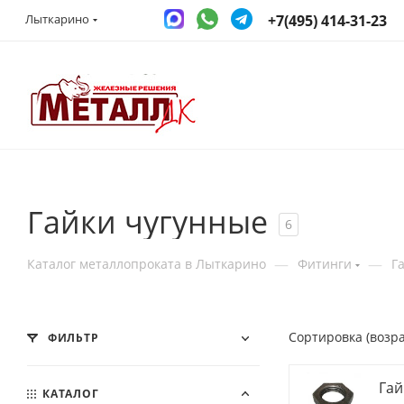
+7(495) 414-31-23
Лыткарино
Гайки чугунные
6
—
—
Каталог металлопроката в Лыткарино
Фитинги
Г
Сортировка (возр
ФИЛЬТР
Гай
КАТАЛОГ