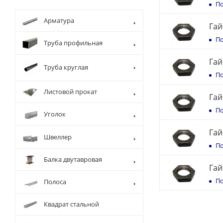
По
Арматура
Гай
По
Труба профильная
Гай
Труба круглая
По
Листовой прокат
Гай
По
Уголок
Гай
Швеллер
По
Балка двутавровая
Гай
По
Полоса
Квадрат стальной