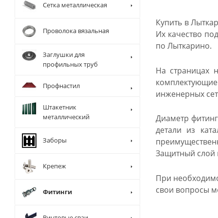
Сетка металлическая
Купить в Лытка
Проволока вязальная
Их качество по
по Лыткарино.
Заглушки для
профильных труб
На страницах н
комплектующие 
Профнастил
инженерных сете
Штакетник
металлический
Диаметр фитинг
детали из кат
Заборы
преимущественн
Защитный слой п
Крепеж
При необходимос
свои вопросы м
Фитинги
Винтовые сваи