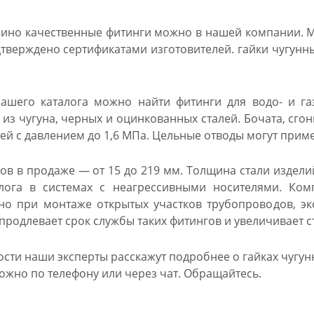
рино качественные фитинги можно в нашей компании. М
дтверждено сертификатами изготовителей. гайки чугунн
ашего каталога можно найти фитинги для водо- и га
из чугуна, черных и оцинкованных сталей. Бочата, сго
й с давлением до 1,6 МПа. Цельные отводы могут примен
ов в продаже — от 15 до 219 мм. Толщина стали изделий
алога в системах с неагрессивными носителями. К
о при монтаже открытых участков трубопроводов, эк
родлевает срок службы таких фитингов и увеличивает с
ти наши эксперты расскажут подробнее о гайках чугунны
ожно по телефону или через чат. Обращайтесь.