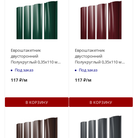
Евроштакетник
Евроштакетник
двусторонний
двусторонний
Полукруглый 0,35x110 мм
Полукруглый 0,35x110 мм
зелёный RAL 6005 1м
вишневый RAL 3005 1м
Под заказ
Под заказ
117
₽
/м
117
₽
/м
В КОРЗИНУ
В КОРЗИНУ