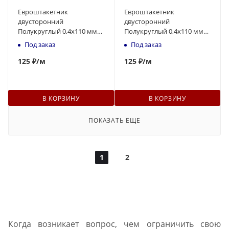
Евроштакетник
Евроштакетник
двусторонний
двусторонний
Полукруглый 0,4x110 мм
Полукруглый 0,4x110 мм
зелёный RAL 6005 1м
вишневый RAL 3005 1м
Под заказ
Под заказ
125
₽
/м
125
₽
/м
В КОРЗИНУ
В КОРЗИНУ
ПОКАЗАТЬ ЕЩЕ
1
2
Когда возникает вопрос, чем ограничить свою