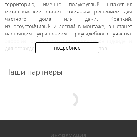
территорию, именно полукруглый штакетник
металлический станет отличным решением для
частного дома или дачи. Крепкий,
износоустойчивый и легкий в монтаже, он станет
настоящим украшением приусадебного участка.
Забор из полукруглого штакетника также подойдет и
подробнее
для ограждения промышленных объектов.
Технические
Наши партнеры
характеристики
Прежде, чем купить евроштакетник полукруглый для
забора в Лыткарино, потенциальному клиенту
компании стоит ознакомиться с его основными
особенностями. Самые важные характеристики
перечислены ниже:
ИНФОРМАЦИЯ