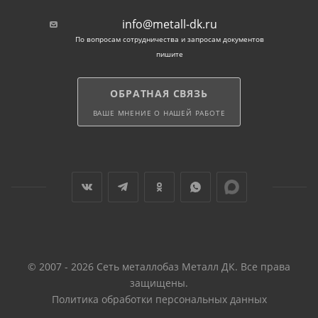
аккуратно завальцован. Эта особенность
info@metall-dk.ru
полукруглого фигурного штакетника важна для
По вопросам сотрудничества и запросам документов
владельцев частных домов, имеющих детей и
пишите
домашних животных.
ОБРАТНАЯ СВЯЗЬ
Цветовая гамма. Посетитель официального
ВАШЕ МНЕНИЕ О НАШЕЙ РАБОТЕ
сайта магазина в Лыткарино может выбрать
подходящий тон будущего ограждения. В наличии
однотонные секции, а также элементы с покрытием,
имитирующим текстуру натурального дерева. При
этом окрашенной может быть и внешняя и
внутренняя сторона.
Доставка штакетника по
Московской области
© 2007 - 2026 Сеть металлобаз Металл ДК. Все права
защищены.
Политика обработки персональных данных
Компания «Металл ДК» имеет представительства в