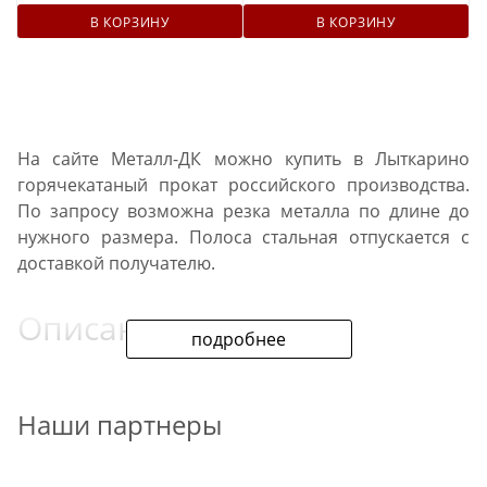
В КОРЗИНУ
В КОРЗИНУ
На сайте Металл-ДК можно купить в Лыткарино
горячекатаный прокат российского производства.
По запросу возможна резка металла по длине до
нужного размера. Полоса стальная отпускается с
доставкой получателю.
Описание проката
подробнее
При производстве продукции применяются
углеродистые стали СТ3/10/20/35. Изготавливается
Наши партнеры
сталь полосовая с учетом требований к геометрии и
сортаменту ГОСТ 103 2006. На все позиции каталога