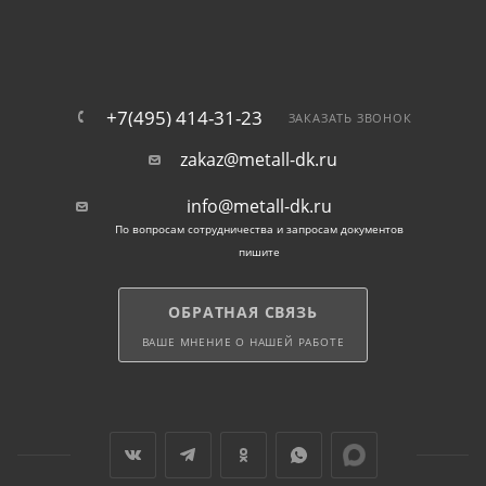
кладки.
Полоса стальная оцинкованная используется при
монтаже элементов внешней молниезащиты, для
заземления объектов. Устойчивый к коррозии
+7(495) 414-31-23
ЗАКАЗАТЬ ЗВОНОК
материал применяется в качестве контуров, идущих
zakaz@metall-dk.ru
по периметру сооружений, а также элементов,
объединяющих вертикальные заземлители.
info@metall-dk.ru
По вопросам сотрудничества и запросам документов
Также полоса металлическая с цинковым
пишите
покрытием используется в конструкциях,
эксплуатируемых в агрессивных условиях, при
ОБРАТНАЯ СВЯЗЬ
повышенной влажности.
ВАШЕ МНЕНИЕ О НАШЕЙ РАБОТЕ