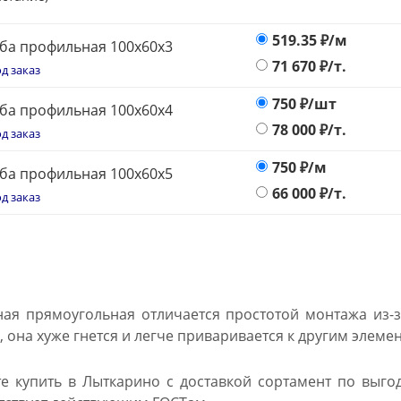
519.35
₽/м
ба профильная 100х60х3
71 670
₽/т.
д заказ
750
₽/шт
ба профильная 100х60х4
78 000
₽/т.
д заказ
750
₽/м
ба профильная 100х60х5
66 000
₽/т.
д заказ
ая прямоугольная отличается простотой монтажа из-з
 она хуже гнется и легче приваривается к другим элеме
е купить в Лыткарино с доставкой сортамент по выго