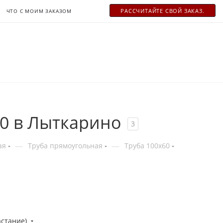
РАСCЧИТАЙТЕ СВОЙ ЗАКАЗ.
ЧТО С МОИМ ЗАКАЗОМ
0 в Лыткарино
3
—
—
ая
Труба прямоугольная
Труба 100x60
астание)