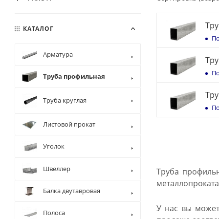
Тру
КАТАЛОГ
По
Арматура
Тру
По
Труба профильная
Тру
Труба круглая
По
Листовой прокат
Уголок
Швеллер
Труба профильн
металлопроката,
Балка двутавровая
У нас вы может
Полоса