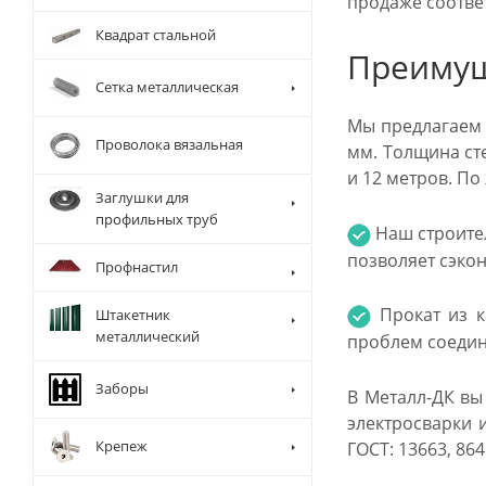
продаже соотве
Квадрат стальной
Преимущ
Сетка металлическая
Мы предлагаем 
Проволока вязальная
мм. Толщина ст
и 12 метров. П
Заглушки для
профильных труб
Наш строите
позволяет сэкон
Профнастил
Прокат из к
Штакетник
металлический
проблем соедин
Заборы
В Металл-ДК вы
электросварки 
Крепеж
ГОСТ: 13663, 864