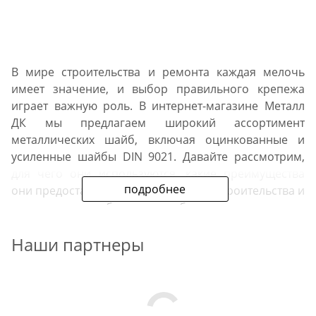
В мире строительства и ремонта каждая мелочь
имеет значение, и выбор правильного крепежа
играет важную роль. В интернет-магазине Металл
ДК мы предлагаем широкий ассортимент
металлических шайб, включая оцинкованные и
усиленные шайбы DIN 9021. Давайте рассмотрим,
для чего они используются, какие преимущества
подробнее
они предоставляют и в каких сферах строительства и
ремонта они наиболее востребованы.
Наши партнеры
Для чего используются
металлические шайбы?
Металлические шайбы - это важная составляющая