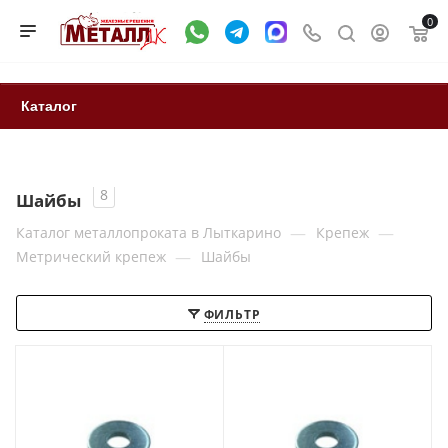
0
Каталог
8
Шайбы
—
—
Каталог металлопроката в Лыткарино
Крепеж
—
Метрический крепеж
Шайбы
ФИЛЬТР