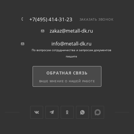
Защита от коррозии: Оцинкованное покрытие
металлических шайб делает их стойкими к
коррозии, что увеличивает их срок службы.
+7(495) 414-31-23
ЗАКАЗАТЬ ЗВОНОК
zakaz@metall-dk.ru
Усиленная конструкция: Усиленные шайбы DIN
9021 специально разработаны для обеспечения
info@metall-dk.ru
дополнительной прочности и стабильности
По вопросам сотрудничества и запросам документов
соединения.
пишите
Примеры использования
ОБРАТНАЯ СВЯЗЬ
металлических шайб:
ВАШЕ МНЕНИЕ О НАШЕЙ РАБОТЕ
Монтаж металлических конструкций: Шайбы
широко используются при сборке и креплении
металлических элементов, таких как балки, стойки и
профили.