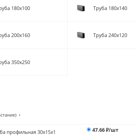
руба 180x100
Труба 180x140
руба 200x160
Труба 240x120
руба 350x250
астание)
47.66
₽/шт
ба профильная 30х15х1