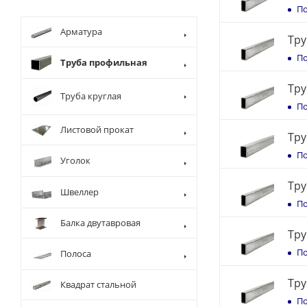
По
Арматура
Тру
По
Труба профильная
Тру
Труба круглая
По
Листовой прокат
Тру
По
Уголок
Тру
Швеллер
По
Балка двутавровая
Тру
По
Полоса
Тру
Квадрат стальной
По