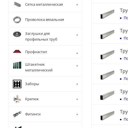
Сетка металлическая
Тру
По
Проволока вязальная
Тру
Заглушки для
По
профильных труб
Тру
Профнастил
По
Штакетник
металлический
Тру
По
Заборы
Тру
По
Крепеж
Тру
Фитинги
По