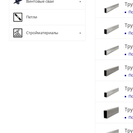
Винтовые сваи
Тру
По
Петли
Тру
Стройматериалы
По
Тру
По
Тру
По
Тру
По
Тру
По
Тру