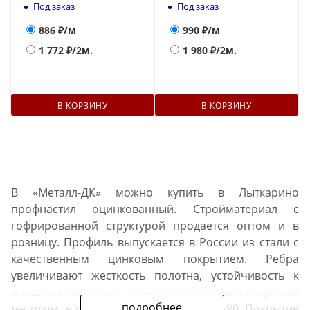
Под заказ
Под заказ
886
₽/м
990
₽/м
1 772
₽/2м.
1 980
₽/2м.
В КОРЗИНУ
В КОРЗИНУ
В «Металл-ДК» можно купить в Лыткарино
профнастил оцинкованный. Стройматериал с
гофрированной структурой продается оптом и в
розницу. Профиль выпускается в России из стали с
качественным цинковым покрытием. Ребра
увеличивают жесткость полотна, устойчивость к
внешним нагрузкам. Слой цинка наносится горячим
подробнее
методом, в соответствии с ГОСТ 14918-80. Покрытие