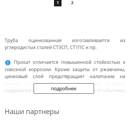
1
2
Труба оцинкованная изготавливается из
углеродистых сталей СТ3СП, СТ1ПС и пр.
Прокат отличается повышенной стойкостью к
сквозной коррозии. Кроме защиты от ржавчины,
цинковый слой предотвращает налипание на
металл отходов, побочных продуктов, которые
подробнее
содержатся в рабочей среде. В отличие от обычных,
прокат со специальным покрытием тяжелее
примерно на 25 %.
Наши партнеры
На нашем сайте вы можете купить в Лыткарино с
доставкой 2 типа труб из оцинкованной стали: