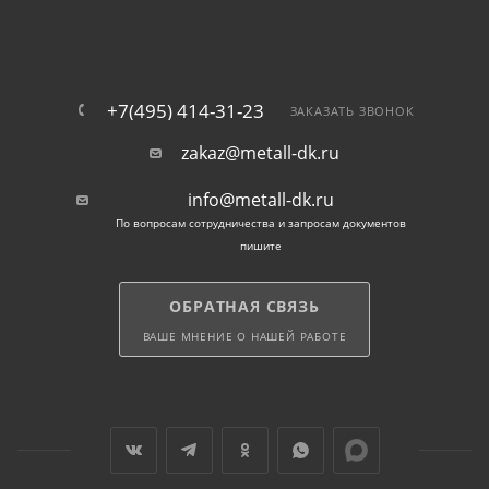
устройства систем газо- и водоснабжения.
Поставляется труба электросварная оцинкованная и
ВГП по Лыткарино в хлыстах по 6 и 12 м. По
+7(495) 414-31-23
ЗАКАЗАТЬ ЗВОНОК
желанию покупателей мы режем изделия по длине
zakaz@metall-dk.ru
до нужного размера.
info@metall-dk.ru
По вопросам сотрудничества и запросам документов
пишите
ОБРАТНАЯ СВЯЗЬ
ВАШЕ МНЕНИЕ О НАШЕЙ РАБОТЕ