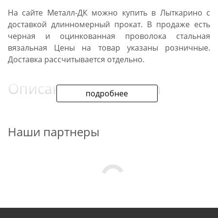
На сайте Металл-ДК можно купить в Лыткарино с
доставкой длинномерный прокат. В продаже есть
черная и оцинкованная проволока стальная
вязальная Цены на товар указаны розничные.
Доставка рассчитывается отдельно.
Описание продукции
подробнее
При изготовлении ассортимента используются
низкоуглеродистые стали общего назначения. По
Наши партнеры
точности геометрии, качеству цинкового покрытия,
прочности при нагрузках на перегиб и разрыв
прокат соответствует ГОСТ 3282 74.
Область вязальной
проволоки