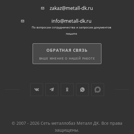
zakaz@metall-dk.ru
Для каркасов, подвергающихся повышенным
атмосферным и механическим нагрузкам,
info@metall-dk.ru
применяют стальную вязальную оцинкованную
По вопросам сотрудничества и запросам документов
проволоку. Коррозиестойкое покрытие продлевает
пишите
срок службы металла и избавляет от риска
проявления ржавчины на поверхности бетона.
ОБРАТНАЯ СВЯЗЬ
ВАШЕ МНЕНИЕ О НАШЕЙ РАБОТЕ
© 2007 - 2026 Сеть металлобаз Металл ДК. Все права
защищены.