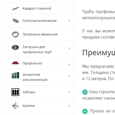
Квадрат стальной
Труба профильн
металлопроката,
Сетка металлическая
У нас вы может
Проволока вязальная
продаже соотве
Заглушки для
Преимущ
профильных труб
Профнастил
Мы предлагаем 
мм. Толщина ст
Штакетник
и 12 метров. П
металлический
Наш строите
Заборы
позволяет сэкон
Крепеж
Прокат из к