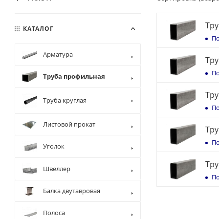
Тру
КАТАЛОГ
По
Арматура
Тру
По
Труба профильная
Тру
Труба круглая
По
Листовой прокат
Тру
По
Уголок
Тру
Швеллер
По
Балка двутавровая
Полоса