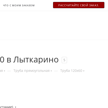
РАСCЧИТАЙТЕ СВОЙ ЗАКАЗ.
ЧТО С МОИМ ЗАКАЗОМ
0 в Лыткарино
5
—
—
ая
Труба прямоугольная
Труба 120x60
астание)