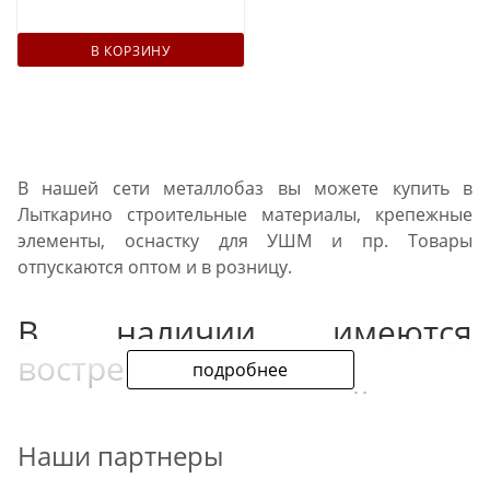
В КОРЗИНУ
В нашей сети металлобаз вы можете купить в
Лыткарино строительные материалы, крепежные
элементы, оснастку для УШМ и пр. Товары
отпускаются оптом и в розницу.
В наличии имеются
востребованные
подробнее
расходники для стройки:
Наши партнеры
Блоки из газо- и пенобетона для несущих стен,