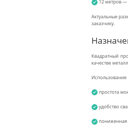
12 метров — о
Актуальные раз
заказчику.
Назначе
Квадратный про
качестве метал
Использование п
простота мон
удобство сва
пониженная м