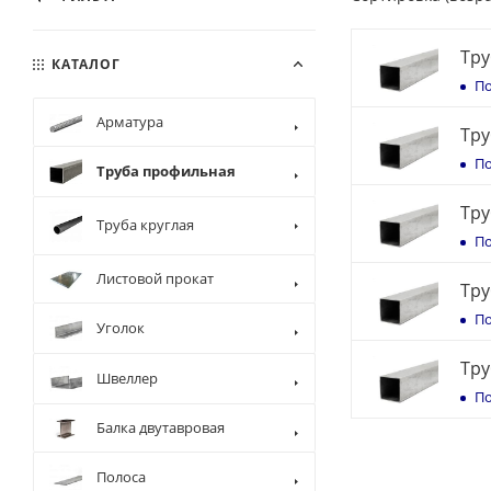
Тру
КАТАЛОГ
По
Арматура
Тру
По
Труба профильная
Тру
Труба круглая
По
Листовой прокат
Тру
По
Уголок
Тру
Швеллер
По
Балка двутавровая
Полоса