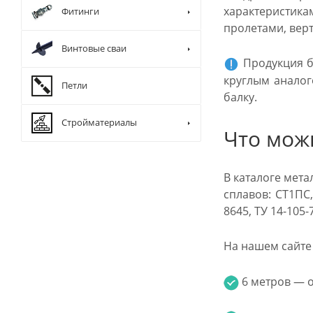
характеристик
Фитинги
пролетами, вер
Винтовые сваи
Продукция б
круглым аналог
Петли
балку.
Стройматериалы
Что мож
В каталоге мет
сплавов: СТ1ПС,
8645, ТУ 14-105
На нашем сайте 
6 метров — от