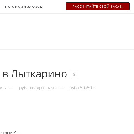
РАСCЧИТАЙТЕ СВОЙ ЗАКАЗ.
ЧТО С МОИМ ЗАКАЗОМ
 в Лыткарино
5
—
—
ая
Труба квадратная
Труба 50x50
астание)