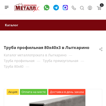
0
Каталог
Труба профильная 80х40х3 в Лыткарино
—
Каталог металлопроката в Лыткарино
—
—
Труба профильная
Труба прямоугольная
—
Труба 80x40
Акция
Оплата на месте
Доставка в день заказа