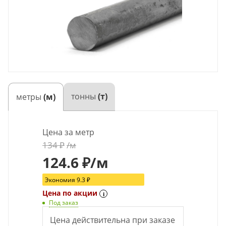
тонны
(т)
метры
(м)
Цена за метр
134
₽
/м
124.6
₽
/м
Экономия
9.3
₽
Цена по акции
i
Под заказ
Цена действительна при заказе