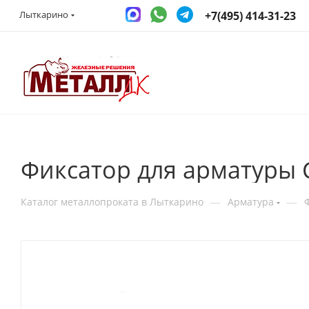
+7(495) 414-31-23
Лыткарино
Фиксатор для арматуры 
—
—
Каталог металлопроката в Лыткарино
Арматура