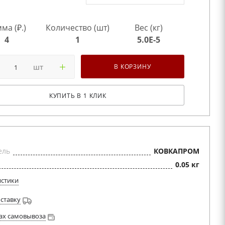
ма (₽.)
Количество (шт)
Вес (кг)
4
1
5.0E-5
шт
В КОРЗИНУ
КУПИТЬ В 1 КЛИК
ель
КОВКАПРОМ
0.05 кг
истики
оставку
ах самовывоза